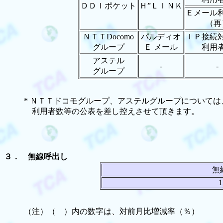
ＤＤＩポケット
Ｈ”ＬＩＮＫ
Ｅメール
（再
ＮＴＴDocomo
パルディオ
ＩＰ接続
グループ
Ｅ メール
利用
アステル
-
-
グループ
* ＮＴＴドコモグループ、アステルグループについて
利用者数等の公表を差し控えさせて頂きます。
３． 無線呼出し
無
1
（注）（ ）内の数字は、対前月比増減率（％）