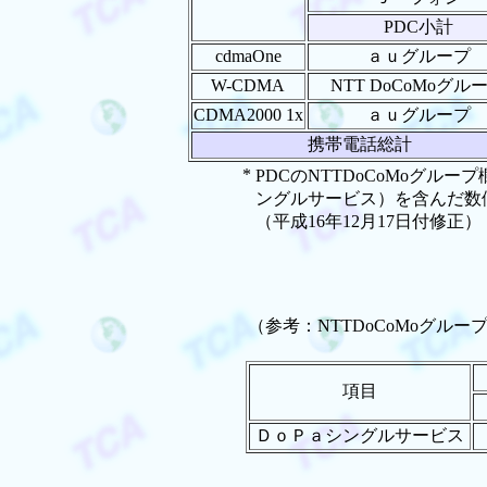
PDC小計
cdmaOne
ａｕグループ
W-CDMA
NTT DoCoMoグル
CDMA2000 1x
ａｕグループ
携帯電話総計
*
PDCのNTTDoCoMoグル
ングルサービス）を含んだ数
（平成16年12月17日付修正）
（参考：NTTDoCoMoグル
項目
ＤｏＰａシングルサービス