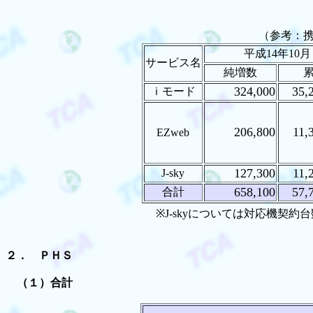
（参考：
平成14年10月
サービス名
純増数
324,000
35,
ｉモード
206,800
11,
EZweb
127,300
11,
J-sky
658,100
57,
合計
※J-skyについては対応機契約台
２． ＰＨＳ
（１）合計