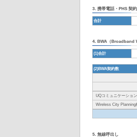
3. 携帯電話・PHS 契
合計
4. BWA（Broadband W
(1)合計
(2)BWA契約数
UQコミュニケーショ
Wireless City Plann
5. 無線呼出し