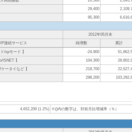
ビス用回線数
20,300
2,093,
29,400
2,109,
95,300
6,616,
2012年05月末
IP接続サービス
純増数
累計
ド/spモード 】
-24,900
51,862,
SNET 】
104,300
28,802,
o!ケータイなど 】
218,700
22,627,
298,200
103,292,
4,652,200 (1.2%)
※()内の数字は、対前月比増減率（％）