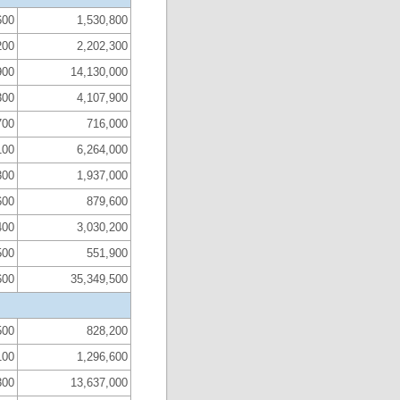
600
1,530,800
200
2,202,300
900
14,130,000
300
4,107,900
700
716,000
100
6,264,000
300
1,937,000
600
879,600
400
3,030,200
500
551,900
600
35,349,500
500
828,200
100
1,296,600
300
13,637,000