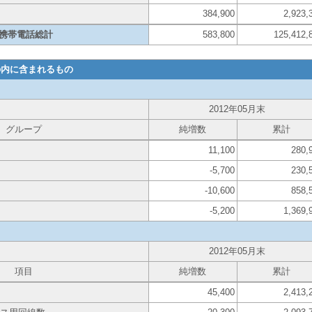
384,900
2,923,
携帯電話総計
583,800
125,412,
の内に含まれるもの
2012年05月末
グループ
純増数
累計
11,100
280,
-5,700
230,
-10,600
858,
-5,200
1,369,
2012年05月末
項目
純増数
累計
45,400
2,413,