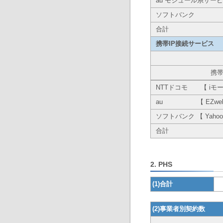
au モジュール系サー
ソフトバンク
合計
携帯IP接続サービス
携帯
NTTドコモ 【 iモー
au 【 EZweb/I
ソフトバンク 【 Yaho
合計
2. PHS
(1)合計
(2)事業者別契約数